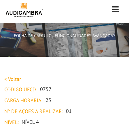
Menu
SOBRE NÓS
SERVIÇOS
FORMAÇÕES
FOLHA DE CÁLCULO - FUNCIONALIDADES AVANÇADAS
NOTÍCIAS
CONTACTOS
EN
< Voltar
0757
CÓDIGO UFCD:
25
CARGA HORÁRIA:
01
Nº DE AÇÕES A REALIZAR:
NÍVEL 4
NÍVEL: